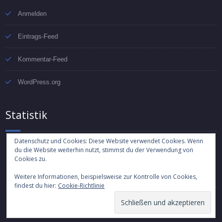
Anmelden
Eintrags-Feed
Kommentar-Feed
WordPress.org
Statistik
Datenschutz und Cookies: Diese Website verwendet Cookies. Wenn
du die Website weiterhin nutzt, stimmst du der Verwendung von
7.367 Besuche
Cookies zu.
Weitere Informationen, beispielsweise zur Kontrolle von Cookies,
findest du hier:
Cookie-Richtlinie
Proudly powered by WordPress
| Copyright 2018