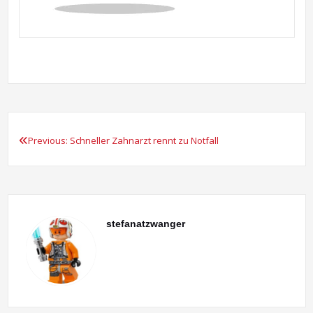
Previous:
Schneller Zahnarzt rennt zu Notfall
Beitragsnavigation
stefanatzwanger