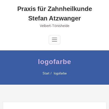
Skip
Praxis für Zahnheilkunde
to
content
Stefan Atzwanger
Velbert-Tönisheide
logofarbe
Start
logofarbe