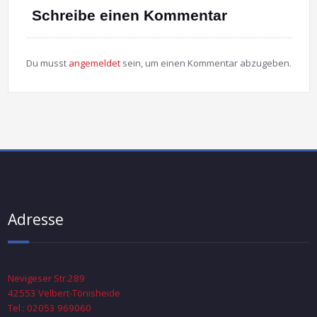
Schreibe einen Kommentar
Du musst
angemeldet
sein, um einen Kommentar abzugeben.
Adresse
Nevigeser Str.289
42553 Velbert-Tönisheide
Tel.: 02053 969060