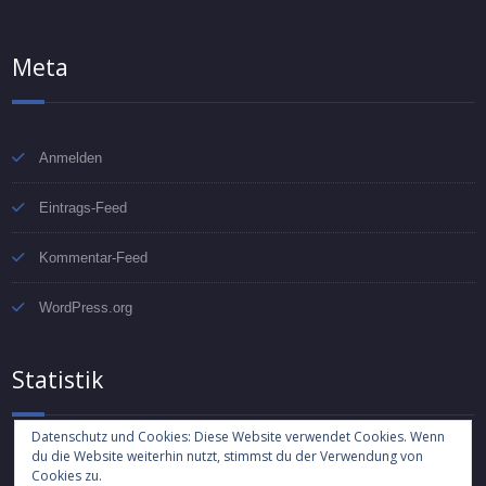
Meta
Anmelden
Eintrags-Feed
Kommentar-Feed
WordPress.org
Statistik
Datenschutz und Cookies: Diese Website verwendet Cookies. Wenn
du die Website weiterhin nutzt, stimmst du der Verwendung von
7.367 Besuche
Cookies zu.