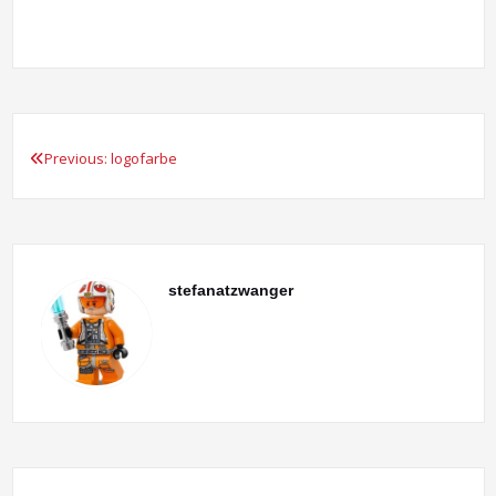
Previous:
logofarbe
Beitragsnavigation
stefanatzwanger