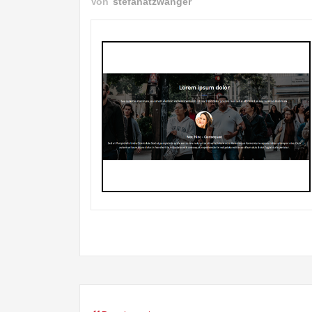
Von
stefanatzwanger