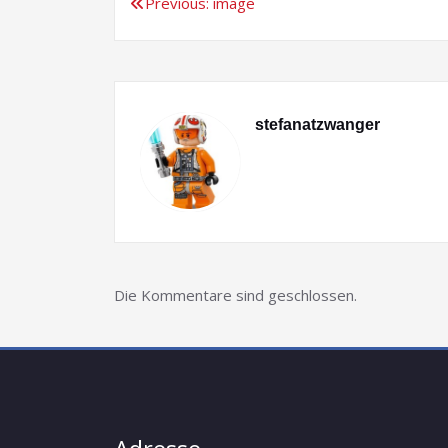
Previous:
image
Beitragsnavigation
stefanatzwanger
Die Kommentare sind geschlossen.