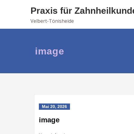
Skip
Praxis für Zahnheilkund
to
content
Velbert-Tönisheide
image
Mai 20, 2026
image