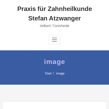
Skip
Praxis für Zahnheilkunde
to
content
Stefan Atzwanger
Velbert-Tönisheide
image
Start
image