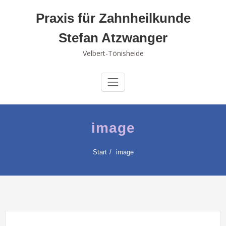
Skip
Praxis für Zahnheilkunde
to
content
Stefan Atzwanger
Velbert-Tönisheide
image
Start
image