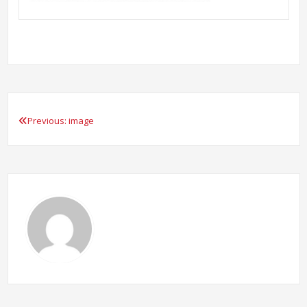
Previous:
image
Beitragsnavigation