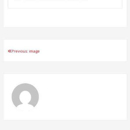
Previous:
image
Beitragsnavigation