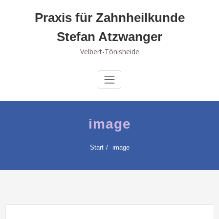
Skip
Praxis für Zahnheilkunde
to
content
Stefan Atzwanger
Velbert-Tönisheide
image
Start
image