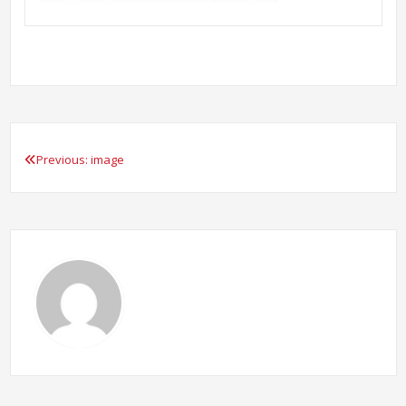
Previous:
image
Beitragsnavigation