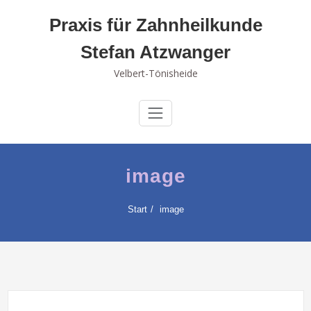
Skip
Praxis für Zahnheilkunde
to
content
Stefan Atzwanger
Velbert-Tönisheide
image
Start
image