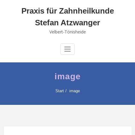
Skip
Praxis für Zahnheilkunde
to
content
Stefan Atzwanger
Velbert-Tönisheide
image
Start
image