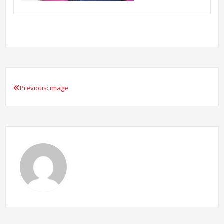
Previous:
image
Beitragsnavigation