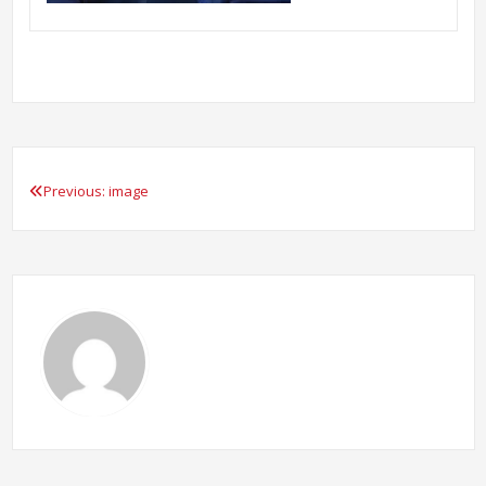
Previous:
image
Beitragsnavigation