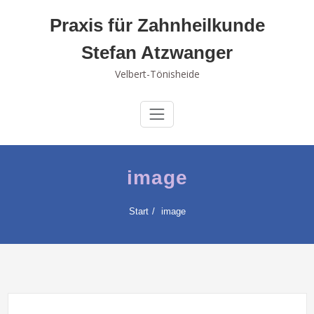
Skip
Praxis für Zahnheilkunde
to
content
Stefan Atzwanger
Velbert-Tönisheide
image
Start
image