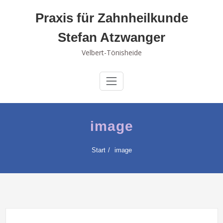
Skip
Praxis für Zahnheilkunde
to
content
Stefan Atzwanger
Velbert-Tönisheide
image
Start
image