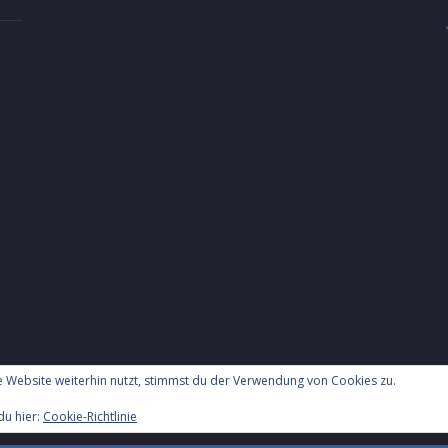
 Website weiterhin nutzt, stimmst du der Verwendung von Cookies zu.
Proudly powered by WordPress
| Copyright 2018
du hier:
Cookie-Richtlinie