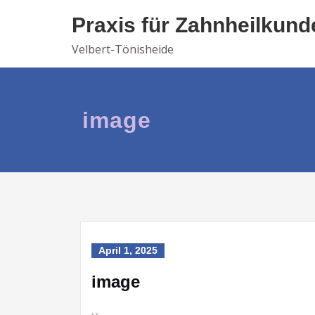
Skip
Praxis für Zahnheilkund
to
content
Velbert-Tönisheide
image
April 1, 2025
image