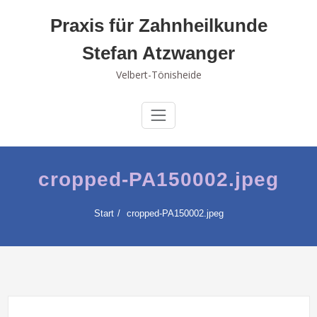
Skip
Praxis für Zahnheilkunde
to
content
Stefan Atzwanger
Velbert-Tönisheide
cropped-PA150002.jpeg
Start
cropped-PA150002.jpeg