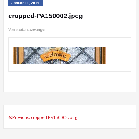
Januar 11, 2019
cropped-PA150002.jpeg
Von
stefanatzwanger
Previous:
cropped-PA150002.jpeg
Beitragsnavigation